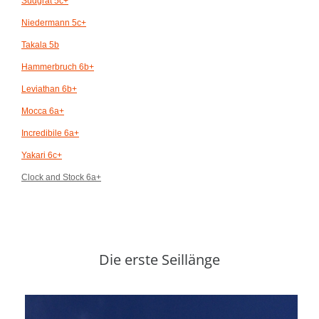
Südgrat 5c+
Niedermann 5c+
Takala 5b
Hammerbruch 6b+
Leviathan 6b+
Mocca 6a+
Incredibile 6a+
Yakari 6c+
Clock and Stock 6a+
Die erste Seillänge