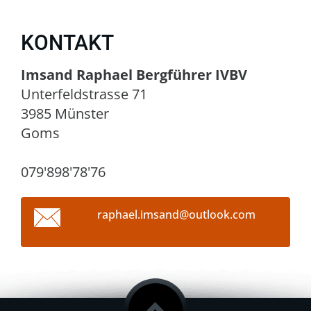
KONTAKT
Imsand Raphael Bergführer IVBV
Unterfeldstrasse 71
3985 Münster
Goms
079'898'78'76
raphael.
imsand@o
utlook.c
om