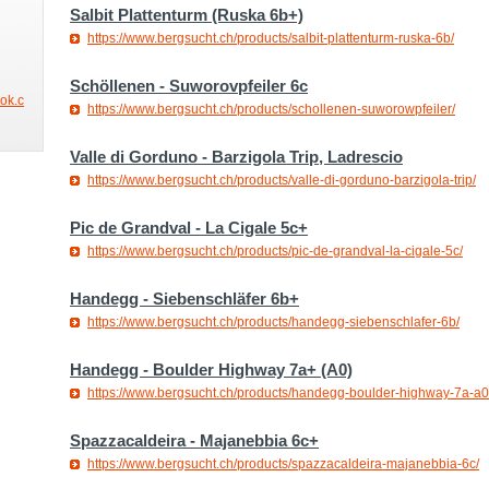
Salbit Plattenturm (Ruska 6b+)
https://www.bergsucht.ch/products/salbit-plattenturm-ruska-6b/
Schöllenen - Suworovpfeiler 6c
ook.c
https://www.bergsucht.ch/products/schollenen-suworowpfeiler/
Valle di Gorduno - Barzigola Trip, Ladrescio
https://www.bergsucht.ch/products/valle-di-gorduno-barzigola-trip/
Pic de Grandval - La Cigale 5c+
https://www.bergsucht.ch/products/pic-de-grandval-la-cigale-5c/
Handegg - Siebenschläfer 6b+
https://www.bergsucht.ch/products/handegg-siebenschlafer-6b/
Handegg - Boulder Highway 7a+ (A0)
https://www.bergsucht.ch/products/handegg-boulder-highway-7a-a0
Spazzacaldeira - Majanebbia 6c+
https://www.bergsucht.ch/products/spazzacaldeira-majanebbia-6c/