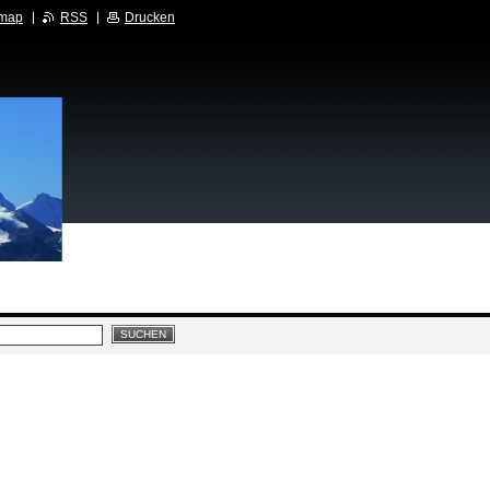
emap
RSS
Drucken