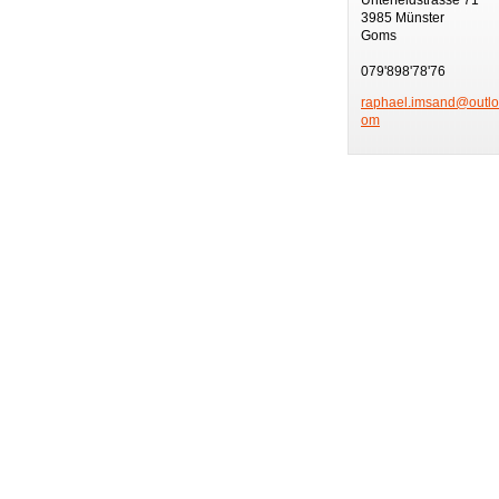
3985 Münster
Goms
079'898'78'76
raphael.
imsand@o
utl
om