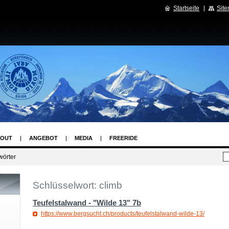
Startseite
Sit
OUT
ANGEBOT
MEDIA
FREERIDE
wörter
Schlüsselwort: climb
Teufelstalwand - "Wilde 13" 7b
https://www.bergsucht.ch/products/teufelstalwand-wilde-13/