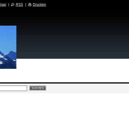
emap
RSS
Drucken