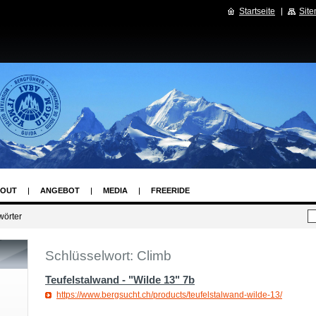
Startseite
Sit
OUT
ANGEBOT
MEDIA
FREERIDE
wörter
Schlüsselwort: Climb
Teufelstalwand - "Wilde 13" 7b
https://www.bergsucht.ch/products/teufelstalwand-wilde-13/