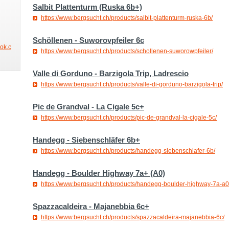
Salbit Plattenturm (Ruska 6b+)
https://www.bergsucht.ch/products/salbit-plattenturm-ruska-6b/
Schöllenen - Suworovpfeiler 6c
ook.c
https://www.bergsucht.ch/products/schollenen-suworowpfeiler/
Valle di Gorduno - Barzigola Trip, Ladrescio
https://www.bergsucht.ch/products/valle-di-gorduno-barzigola-trip/
Pic de Grandval - La Cigale 5c+
https://www.bergsucht.ch/products/pic-de-grandval-la-cigale-5c/
Handegg - Siebenschläfer 6b+
https://www.bergsucht.ch/products/handegg-siebenschlafer-6b/
Handegg - Boulder Highway 7a+ (A0)
https://www.bergsucht.ch/products/handegg-boulder-highway-7a-a0
Spazzacaldeira - Majanebbia 6c+
https://www.bergsucht.ch/products/spazzacaldeira-majanebbia-6c/