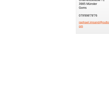
3985 Münster
Goms
079'898'78'76
raphael.
imsand@o
utl
om