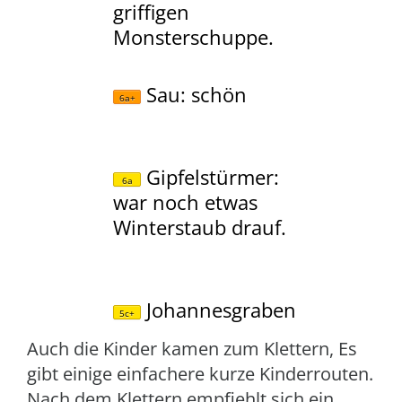
griffigen
Monsterschuppe.
S
au
: schön
6a+
Gipfelstürmer
:
6a
war noch etwas
Winterstaub drauf.
Johannesgrab
en
5c+
Auch die Kinder kamen zum Klettern, Es
gibt einige einfachere kurze Kinderrouten.
Nach dem Klettern empfiehlt sich ein