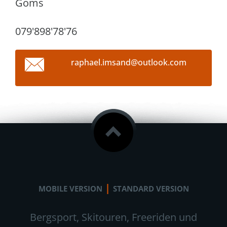
Goms
079'898'78'76
raphael.
imsand@o
utlook.c
om
|
MOBILE VERSION
STANDARD VERSION
Bergsport, Skitouren, Freeriden und