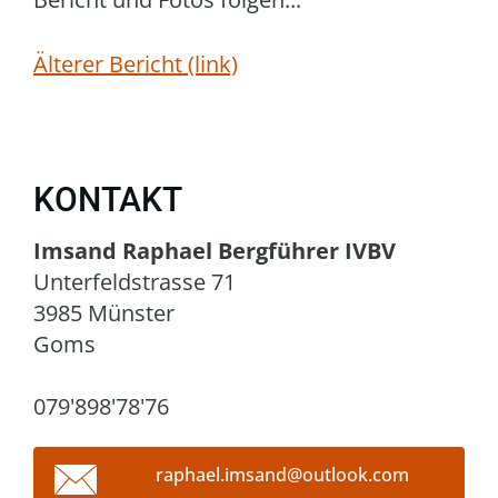
Älterer Bericht (link)
KONTAKT
Imsand Raphael Bergführer IVBV
Unterfeldstrasse 71
3985 Münster
Goms
079'898'78'76
raphael.
imsand@o
utlook.c
om