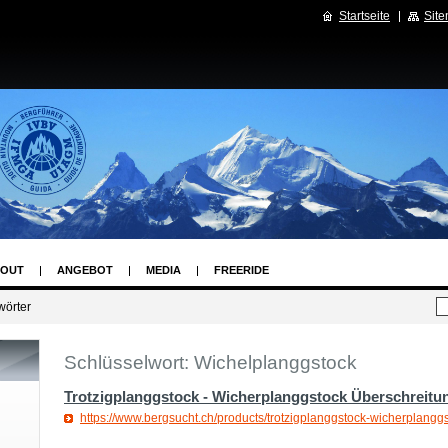
Startseite
Sit
OUT
ANGEBOT
MEDIA
FREERIDE
wörter
Schlüsselwort: Wichelplanggstock
Trotzigplanggstock - Wicherplanggstock Überschreitu
https://www.bergsucht.ch/products/trotzigplanggstock-wicherplangg