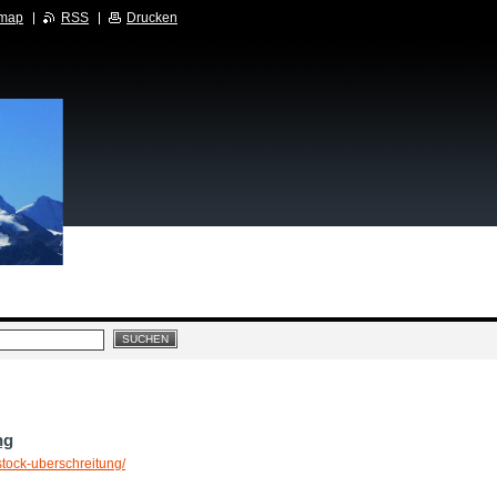
emap
RSS
Drucken
ng
stock-uberschreitung/