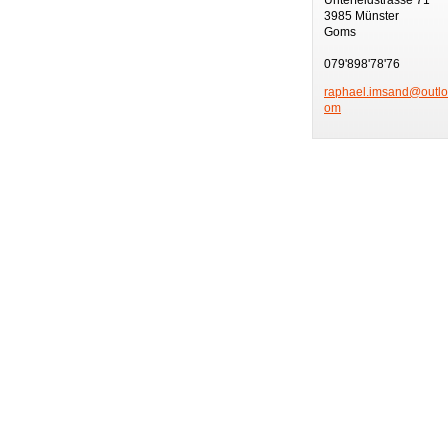
3985 Münster
Goms
079'898'78'76
raphael.
imsand@o
utl
om