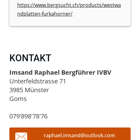
https://www.bergsucht.ch/products/westwa
ndplatten-furkahorner/
KONTAKT
Imsand Raphael Bergführer IVBV
Unterfeldstrasse 71
3985 Münster
Goms
079'898'78'76
raphael.
imsand@o
utlook.c
om