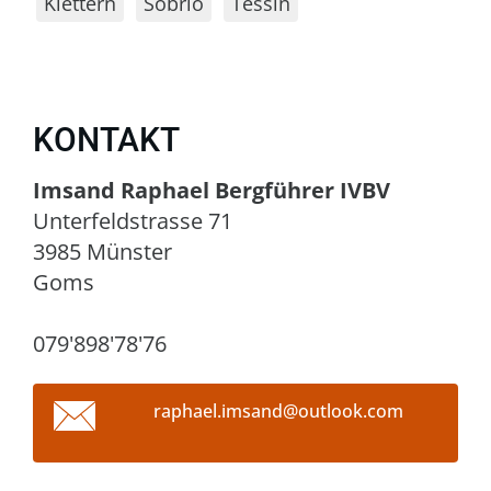
Klettern
Sobrio
Tessin
KONTAKT
Imsand Raphael Bergführer IVBV
Unterfeldstrasse 71
3985 Münster
Goms
079'898'78'76
raphael.
imsand@o
utlook.c
om