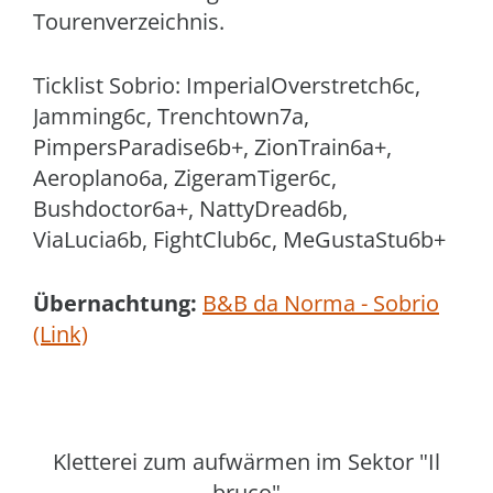
Tourenverzeichnis.
Ticklist Sobrio: ImperialOverstretch6c,
Jamming6c, Trenchtown7a,
PimpersParadise6b+, ZionTrain6a+,
Aeroplano6a, ZigeramTiger6c,
Bushdoctor6a+, NattyDread6b,
ViaLucia6b, FightClub6c, MeGustaStu6b+
Übernachtung:
B&B da Norma - Sobrio
(Link)
Kletterei zum aufwärmen im Sektor "Il
bruco"