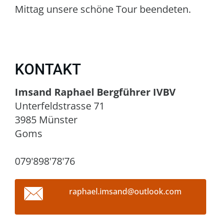
Mittag unsere schöne Tour beendeten.
KONTAKT
Imsand Raphael Bergführer IVBV
Unterfeldstrasse 71
3985 Münster
Goms
079'898'78'76
raphael.
imsand@o
utlook.c
om