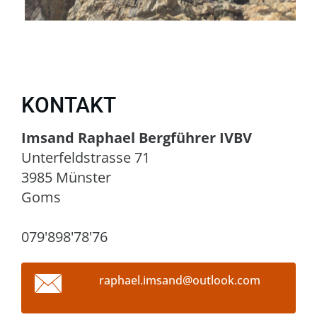
KONTAKT
Imsand Raphael Bergführer IVBV
Unterfeldstrasse 71
3985 Münster
Goms
079'898'78'76
raphael.
imsand@o
utlook.c
om