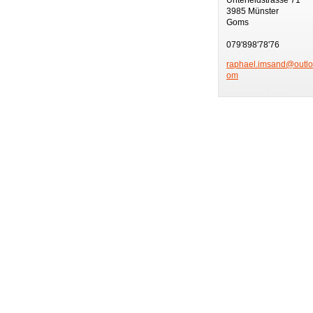
3985 Münster
Goms
079'898'78'76
raphael.
imsand@o
utl
om