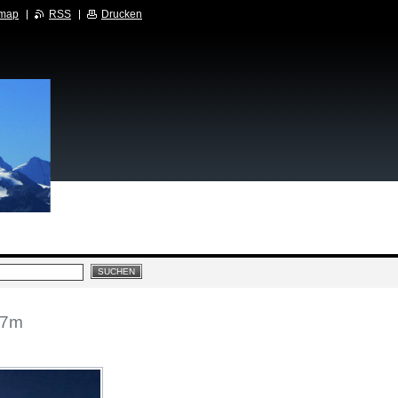
emap
RSS
Drucken
27m