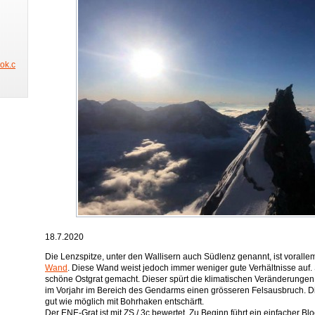
ook.c
18.7.2020
Die Lenzspitze, unter den Wallisern auch Südlenz genannt, ist vorall
Wand
. Diese Wand weist jedoch immer weniger gute Verhältnisse auf.
schöne Ostgrat gemacht. Dieser spürt die klimatischen Veränderungen
im Vorjahr im Bereich des Gendarms einen grösseren Felsausbruch. D
gut wie möglich mit Bohrhaken entschärft.
Der ENE-Grat ist mit ZS / 3c bewertet. Zu Beginn führt ein einfacher Bl