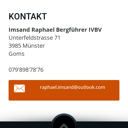
KONTAKT
Imsand Raphael Bergführer IVBV
Unterfeldstrasse 71
3985 Münster
Goms
079'898'78'76
raphael.
imsand@o
utlook.c
om