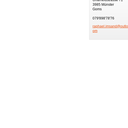
3985 Münster
Goms
079'898'78'76
raphael.
imsand@o
utl
om