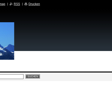
emap
RSS
Drucken