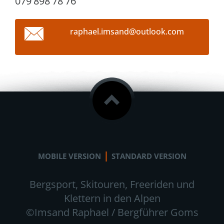
079'898'78'76
raphael.
imsand@o
utlook.c
om
|
MOBILE VERSION
STANDARD VERSION
Bergsport, Skitouren, Freeriden und
Klettern in den Alpen
©Imsand Raphael / Bergführer Goms