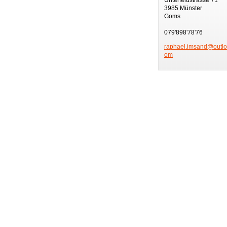
3985 Münster
Goms
079'898'78'76
raphael.
imsand@o
utl
om