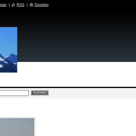
emap
RSS
Drucken