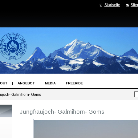
Startseite
Sit
OUT
ANGEBOT
MEDIA
FREERIDE
aujoch- Galmihorn- Goms
Jungfraujoch- Galmihorn- Goms