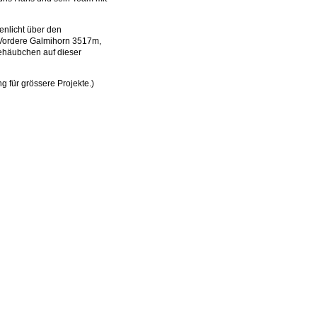
penlicht über den
m Vordere Galmihorn 3517m,
ehäubchen auf dieser
g für grössere Projekte.)