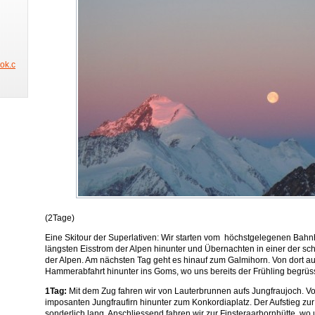
ook.c
(2Tage)
Eine Skitour der Superlativen: Wir starten vom höchstgelegenen Bahn
längsten Eisstrom der Alpen hinunter und Übernachten in einer der s
der Alpen. Am nächsten Tag geht es hinauf zum Galmihorn. Von dort au
Hammerabfahrt hinunter ins Goms, wo uns bereits der Frühling begrüss
1Tag:
Mit dem Zug fahren wir von Lauterbrunnen aufs Jungfraujoch. Vo
imposanten Jungfraufirn hinunter zum Konkordiaplatz. Der Aufstieg zur
sonderlich lang. Anschliessend fahren wir zur Finsteraarhornhütte, w