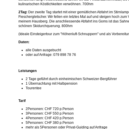
kulinarischen Köstlichkeiten verwöhnen. 700hm
2Tag:
Der zweite Tag startet mit einer gemütlichen Abfahrt im Stirnlam
Fieschergletscher. Wir fellen ein letztes Mal auf und steigen hoch zu
meinem Hausberg. Die anschliessende Abfahrt ins Goms ist das Sahn
schönen Skidurchquerung. 800hm
(Ideale Einsteigertour zum "Höhenluft-Schnuppern" und als Vorbereitun
Daten:
alle Daten ausgebucht
oder auf Anfrage: 079 898 78 76
Leistungen
2 Tage geführt durch einheimischen Schweizer-Bergführer
1 Übernachtung mit Halbpension
Tourentee
Tarif
2Personen: CHF 720 p.Person
3Personen: CHF 550 p.Person
4Personen: CHF 420 p.Person
5Personen: CHF 380 p.Person
mehr als 5Personen oder Privat-Guiding auf Anfrage