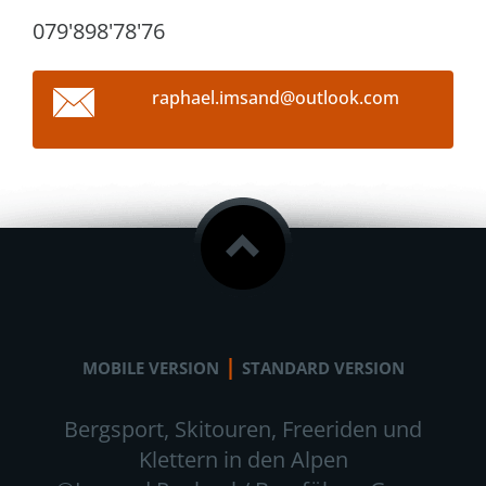
079'898'78'76
raphael.
imsand@o
utlook.c
om
|
MOBILE VERSION
STANDARD VERSION
Bergsport, Skitouren, Freeriden und
Klettern in den Alpen