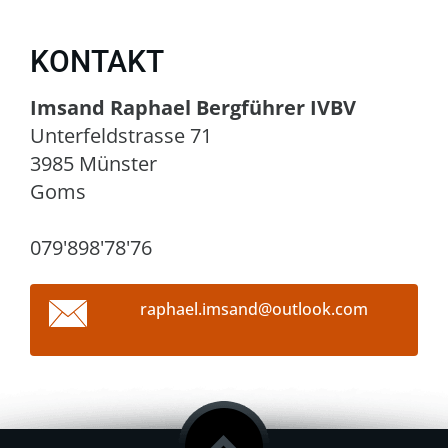
KONTAKT
Imsand Raphael Bergführer IVBV
Unterfeldstrasse 71
3985 Münster
Goms
079'898'78'76
raphael.
imsand@o
utlook.c
om