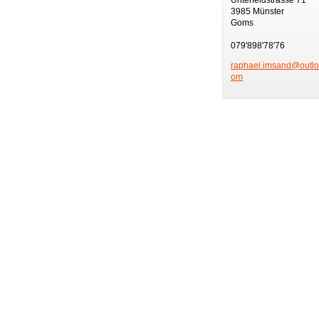
3985 Münster
Goms
079'898'78'76
raphael.
imsand@o
utl
om