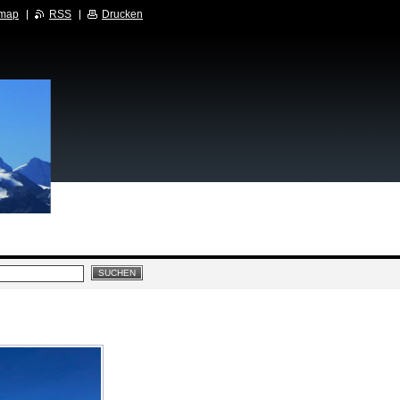
emap
RSS
Drucken