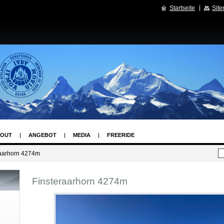
Startseite
Sit
OUT
ANGEBOT
MEDIA
FREERIDE
raarhorn 4274m
Finsteraarhorn 4274m