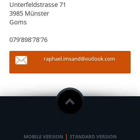
Unterfeldstrasse 71
3985 Münster
Goms
079'898'78'76
raphael.
imsand@o
utlook.c
om
|
MOBILE VERSION
STANDARD VERSION