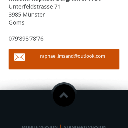
Unterfeldstrasse 71
3985 Münster
Goms
079'898'78'76
raphael.
imsand@o
utlook.c
om
|
MOBILE VERSION
STANDARD VERSION