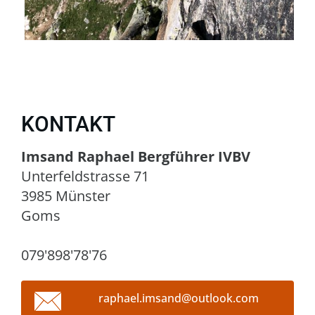
KONTAKT
Imsand Raphael Bergführer IVBV
Unterfeldstrasse 71
3985 Münster
Goms
079'898'78'76
raphael.
imsand@o
utlook.c
om